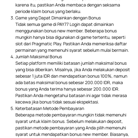
karena itu, pastikan Anda membaca dengan seksama
periode klaim bonus yang berlaku.
Game yang Dapat Dimainkan dengan Bonus
Tidak semua game di PAY77 Login dapat dimainkan
menggunakan bonus new member. Beberapa bonus
mungkin hanya bisa digunakan di game tertentu, seperti
slot dari Pragmatic Play. Pastikan Anda memeriksa daftar
permainan yang memenuhi syarat sebelum mulai bermain.
Jumlah Maksimal Bonus
Setiap platform memiliki batasan jumlah maksimal bonus
yang bisa diberikan. Misalnya, jika Anda melakukan deposit
sebesar 1 juta IDR dan mendapatkan bonus 100%, namun
ada batas maksimal bonus sebesar 200.000 IDR, maka
bonus yang Anda terima hanya sebesar 200.000 IDR.
Pastikan Anda mengetahui batasan ini agar tidak merasa
kecewa jika bonus tidak sesuai ekspektasi.
Keterbatasan Metode Pembayaran
Beberapa metode pembayaran mungkin tidak memenuhi
syarat untuk klaim bonus. Sebelum melakukan deposit,
pastikan metode pembayaran yang Anda pilih memenuhi
syarat untuk mendapatkan bonus new member. Biasanya,