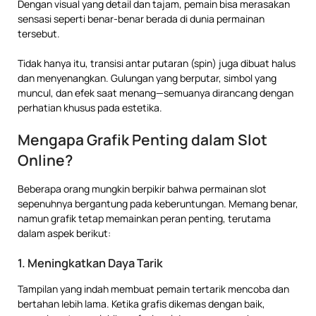
Dengan visual yang detail dan tajam, pemain bisa merasakan
sensasi seperti benar-benar berada di dunia permainan
tersebut.
Tidak hanya itu, transisi antar putaran (spin) juga dibuat halus
dan menyenangkan. Gulungan yang berputar, simbol yang
muncul, dan efek saat menang—semuanya dirancang dengan
perhatian khusus pada estetika.
Mengapa Grafik Penting dalam Slot
Online?
Beberapa orang mungkin berpikir bahwa permainan slot
sepenuhnya bergantung pada keberuntungan. Memang benar,
namun grafik tetap memainkan peran penting, terutama
dalam aspek berikut:
1.
Meningkatkan Daya Tarik
Tampilan yang indah membuat pemain tertarik mencoba dan
bertahan lebih lama. Ketika grafis dikemas dengan baik,