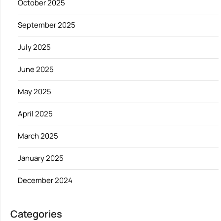
October 2025
September 2025
July 2025
June 2025
May 2025
April 2025
March 2025
January 2025
December 2024
Categories