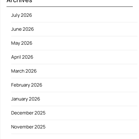
July 2026
June 2026
May 2026
April 2026
March 2026
February 2026
January 2026
December 2025
November 2025