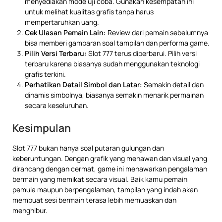
menyediakan mode uji coba. Gunakan kesempatan ini
untuk melihat kualitas grafis tanpa harus
mempertaruhkan uang.
Cek Ulasan Pemain Lain:
Review dari pemain sebelumnya
bisa memberi gambaran soal tampilan dan performa game.
Pilih Versi Terbaru:
Slot 777 terus diperbarui. Pilih versi
terbaru karena biasanya sudah menggunakan teknologi
grafis terkini.
Perhatikan Detail Simbol dan Latar:
Semakin detail dan
dinamis simbolnya, biasanya semakin menarik permainan
secara keseluruhan.
Kesimpulan
Slot 777 bukan hanya soal putaran gulungan dan
keberuntungan. Dengan grafik yang menawan dan visual yang
dirancang dengan cermat, game ini menawarkan pengalaman
bermain yang memikat secara visual. Baik kamu pemain
pemula maupun berpengalaman, tampilan yang indah akan
membuat sesi bermain terasa lebih memuaskan dan
menghibur.