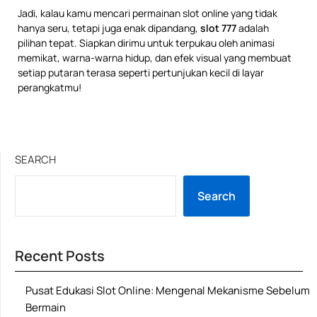
Jadi, kalau kamu mencari permainan slot online yang tidak
hanya seru, tetapi juga enak dipandang,
slot 777
adalah
pilihan tepat. Siapkan dirimu untuk terpukau oleh animasi
memikat, warna-warna hidup, dan efek visual yang membuat
setiap putaran terasa seperti pertunjukan kecil di layar
perangkatmu!
SEARCH
Search
Recent Posts
Pusat Edukasi Slot Online: Mengenal Mekanisme Sebelum
Bermain