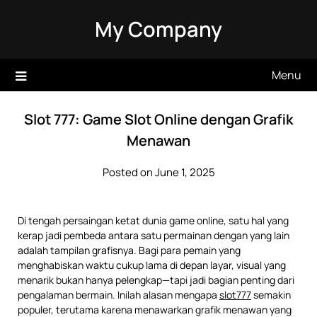
Skip
My Company
to
content
Menu
Slot 777: Game Slot Online dengan Grafik
Menawan
Posted on June 1, 2025
Di tengah persaingan ketat dunia game online, satu hal yang
kerap jadi pembeda antara satu permainan dengan yang lain
adalah tampilan grafisnya. Bagi para pemain yang
menghabiskan waktu cukup lama di depan layar, visual yang
menarik bukan hanya pelengkap—tapi jadi bagian penting dari
pengalaman bermain. Inilah alasan mengapa
slot777
semakin
populer, terutama karena menawarkan grafik menawan yang