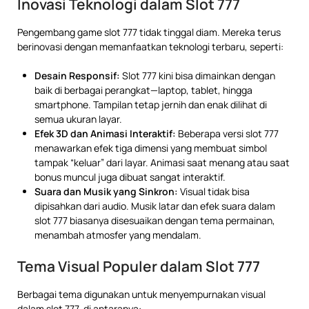
Inovasi Teknologi dalam Slot 777
Pengembang game slot 777 tidak tinggal diam. Mereka terus
berinovasi dengan memanfaatkan teknologi terbaru, seperti:
Desain Responsif:
Slot 777 kini bisa dimainkan dengan
baik di berbagai perangkat—laptop, tablet, hingga
smartphone. Tampilan tetap jernih dan enak dilihat di
semua ukuran layar.
Efek 3D dan Animasi Interaktif:
Beberapa versi slot 777
menawarkan efek tiga dimensi yang membuat simbol
tampak “keluar” dari layar. Animasi saat menang atau saat
bonus muncul juga dibuat sangat interaktif.
Suara dan Musik yang Sinkron:
Visual tidak bisa
dipisahkan dari audio. Musik latar dan efek suara dalam
slot 777 biasanya disesuaikan dengan tema permainan,
menambah atmosfer yang mendalam.
Tema Visual Populer dalam Slot 777
Berbagai tema digunakan untuk menyempurnakan visual
dalam slot 777, di antaranya: