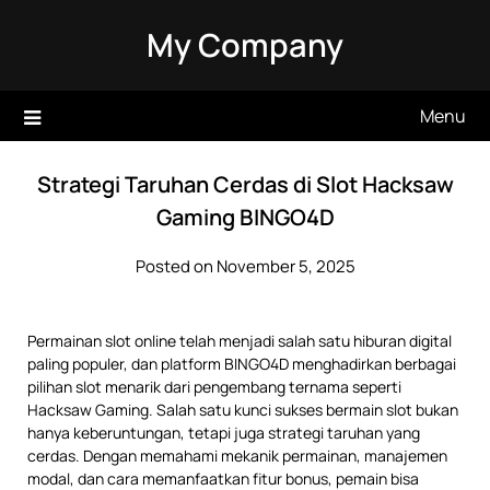
Skip
My Company
to
content
Menu
Strategi Taruhan Cerdas di Slot Hacksaw
Gaming BINGO4D
Posted on November 5, 2025
Permainan slot online telah menjadi salah satu hiburan digital
paling populer, dan platform BINGO4D menghadirkan berbagai
pilihan slot menarik dari pengembang ternama seperti
Hacksaw Gaming. Salah satu kunci sukses bermain slot bukan
hanya keberuntungan, tetapi juga strategi taruhan yang
cerdas. Dengan memahami mekanik permainan, manajemen
modal, dan cara memanfaatkan fitur bonus, pemain bisa