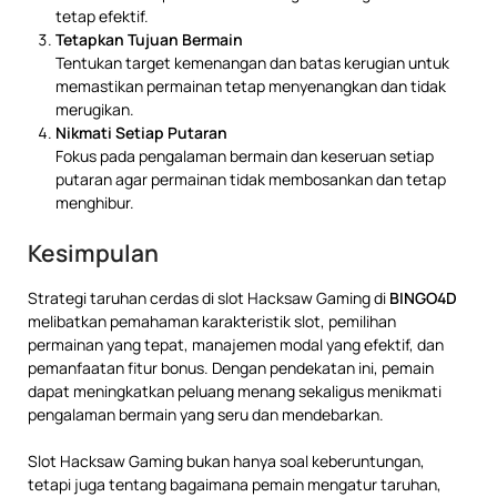
tetap efektif.
Tetapkan Tujuan Bermain
Tentukan target kemenangan dan batas kerugian untuk
memastikan permainan tetap menyenangkan dan tidak
merugikan.
Nikmati Setiap Putaran
Fokus pada pengalaman bermain dan keseruan setiap
putaran agar permainan tidak membosankan dan tetap
menghibur.
Kesimpulan
Strategi taruhan cerdas di slot Hacksaw Gaming di
BINGO4D
melibatkan pemahaman karakteristik slot, pemilihan
permainan yang tepat, manajemen modal yang efektif, dan
pemanfaatan fitur bonus. Dengan pendekatan ini, pemain
dapat meningkatkan peluang menang sekaligus menikmati
pengalaman bermain yang seru dan mendebarkan.
Slot Hacksaw Gaming bukan hanya soal keberuntungan,
tetapi juga tentang bagaimana pemain mengatur taruhan,