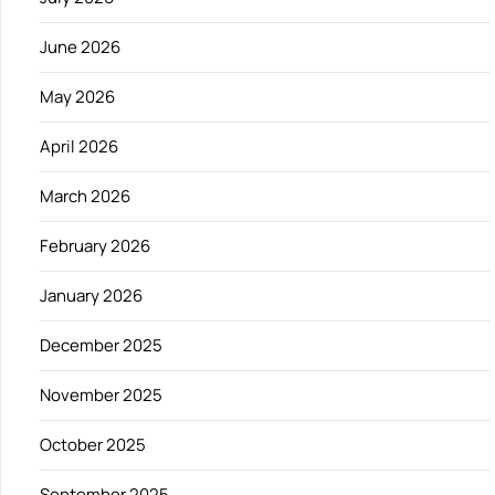
June 2026
May 2026
April 2026
March 2026
February 2026
January 2026
December 2025
November 2025
October 2025
September 2025