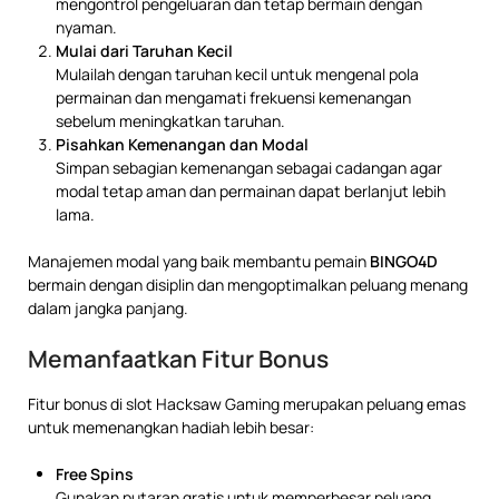
mengontrol pengeluaran dan tetap bermain dengan
nyaman.
Mulai dari Taruhan Kecil
Mulailah dengan taruhan kecil untuk mengenal pola
permainan dan mengamati frekuensi kemenangan
sebelum meningkatkan taruhan.
Pisahkan Kemenangan dan Modal
Simpan sebagian kemenangan sebagai cadangan agar
modal tetap aman dan permainan dapat berlanjut lebih
lama.
Manajemen modal yang baik membantu pemain
BINGO4D
bermain dengan disiplin dan mengoptimalkan peluang menang
dalam jangka panjang.
Memanfaatkan Fitur Bonus
Fitur bonus di slot Hacksaw Gaming merupakan peluang emas
untuk memenangkan hadiah lebih besar:
Free Spins
Gunakan putaran gratis untuk memperbesar peluang