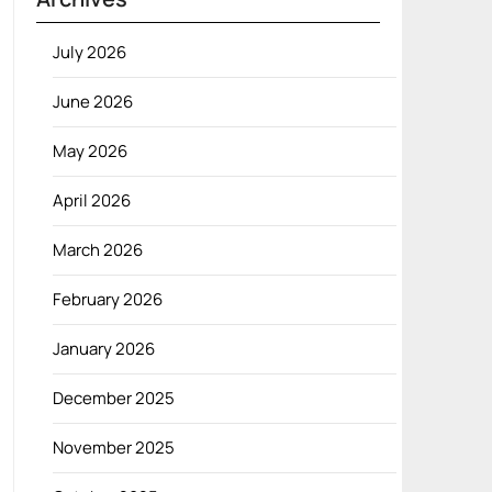
July 2026
June 2026
May 2026
April 2026
March 2026
February 2026
January 2026
December 2025
November 2025