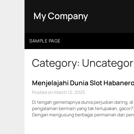
Skip
to
My Company
content
SAMPLE PAGE
Category:
Uncategor
Menjelajahi Dunia Slot Habanero
Posted on March 12, 2025
Di tengah gemerlapnya dunia perjudian daring, 
pengalaman bermain yang tak terlupakan, gacor77
Dengan mengusung berbagai permainan dari pe