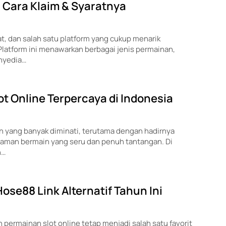
Cara Klaim & Syaratnya
, dan salah satu platform yang cukup menarik
Platform ini menawarkan berbagai jenis permainan,
enyedia…
ot Online Terpercaya di Indonesia
an yang banyak diminati, terutama dengan hadirnya
aman bermain yang seru dan penuh tantangan. Di
n…
ose88 Link Alternatif Tahun Ini
permainan slot online tetap menjadi salah satu favorit