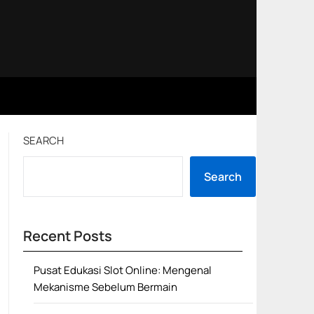
SEARCH
Search
Recent Posts
Pusat Edukasi Slot Online: Mengenal
Mekanisme Sebelum Bermain