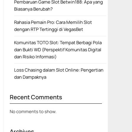
Pembaruan Game Slot Betwin188: Apa yang
Biasanya Berubah?
Rahasia Pemain Pro: Cara Memilih Slot
dengan RTP Tertinggi di VegasBet
Komunitas TOTO Slot: Tempat Berbagi Pola
dan Bukti WD (Perspektif Komunitas Digital
dan Risiko Informasi)
Loss Chasing dalam Slot Online: Pengertian
dan Dampaknya
Recent Comments
No comments to show.
Archives